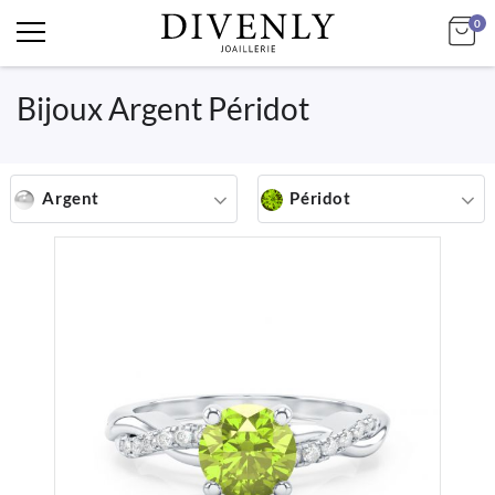
art
Mo
0
Bijoux Argent Péridot
Argent
Péridot