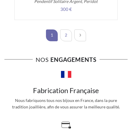
Pendentif Solitaire Argent, Peridot
300 €
Page
Vous lisez actuellement la page
Page
Page
Suivant
1
2
NOS
ENGAGEMENTS
Fabrication Française
Nous fabriquons tous nos bijoux en France, dans la pure
tradition joaillière, afin de vous assurer la meilleure qualité.