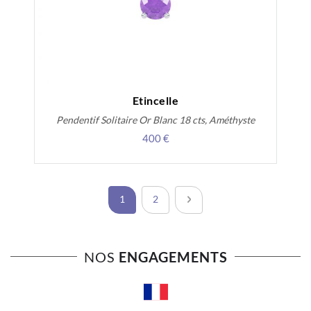
Etincelle
Pendentif Solitaire Or Blanc 18 cts, Améthyste
400 €
Page
Vous lisez actuellement la page
Page
Page
Suivant
1
2
NOS
ENGAGEMENTS