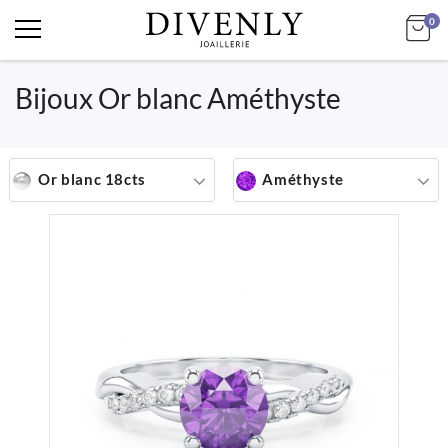
art
Mo
0
Bijoux Or blanc Améthyste
Or blanc 18cts
Améthyste