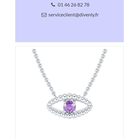
01 46 26 82 78
serviceclient@divenly.fr