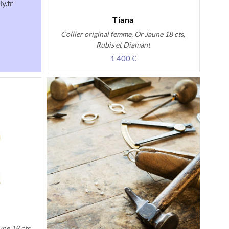
y.fr
Tiana
Collier original femme, Or Jaune 18 cts,
Rubis et Diamant
1 400 €
une 18 cts,