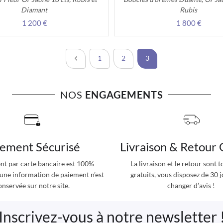
Diamant
Rubis
1 200 €
1 800 €
Page
Page
Précédent
Page
Page
Vous lisez actuellement l
1
2
3
NOS
ENGAGEMENTS
iement Sécurisé
Livraison & Retour 
nt par carte bancaire est 100%
La livraison et le retour sont 
cune information de paiement n’est
gratuits, vous disposez de 30 
onservée sur notre site.
changer d’avis !
Inscrivez-vous à notre newsletter 