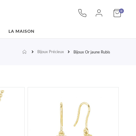
articles
Mon pan
0
LA MAISON
Bijoux Précieux
Accueil
Bijoux Or jaune Rubis