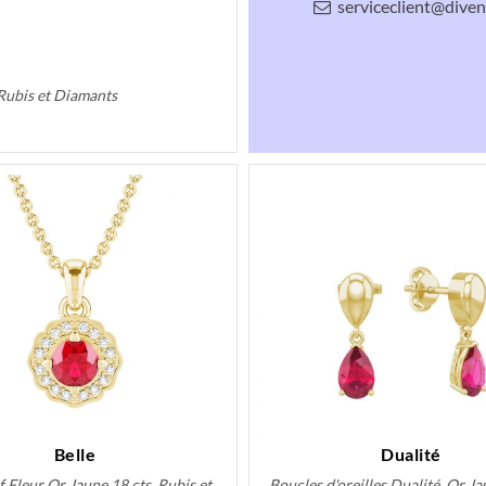
serviceclient@divenl
 Rubis et Diamants
Belle
Dualité
 Fleur Or Jaune 18 cts, Rubis et
Boucles d'oreilles Dualité, Or Ja