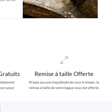
a page
Gratuits
Remise à taille Offerte
totalement
N’ayez aucune inquiétude de vous tromper, la
jours pour
remise à taille de votre bague vous est offerte.
!