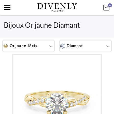
art
Mo
0
Bijoux Or jaune Diamant
Or jaune 18cts
Diamant