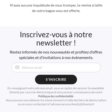
N’ayez aucune inquiétude de vous tromper, la remise à taille
de votre bague vous est offerte.
Inscrivez-vous à notre
newsletter !
Restez informés de nos nouveautés et profitez d’offres
spéciales et d’invitations à nos événements.
S'INSCRIRE
En renseignant votre adresse email, vous acceptez de reçevoir la newsletter
Divenly par courrier électronique et vous prenez connaissance de notre
Politique de confidentialité
.
Vous pouvez vous désinscrire a tout moment à l'aide des liens de désincription
ou en nous contactant à l'adresse serviceclient[at]divenly.fr