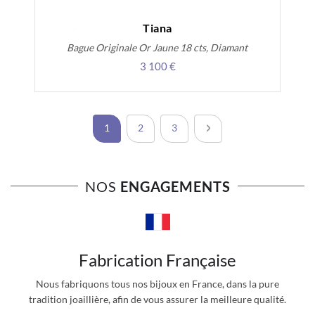
Tiana
Bague Originale Or Jaune 18 cts, Diamant
3 100 €
Page
Vous lisez actuellement la page
Page
Page
Page
Suivant
1
2
3
NOS
ENGAGEMENTS
Fabrication Française
Nous fabriquons tous nos bijoux en France, dans la pure
tradition joaillière, afin de vous assurer la meilleure qualité.