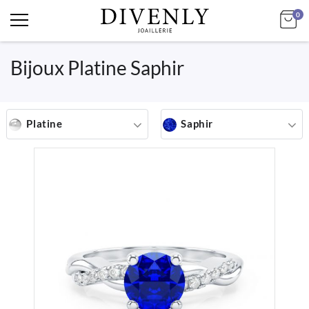
art
Mo
0
Bijoux Platine Saphir
Platine
Saphir