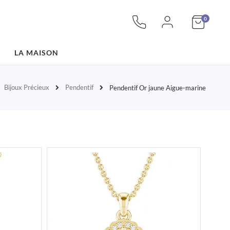
articles
Mon pan
0
LA MAISON
Bijoux Précieux
Pendentif
ueil
Pendentif Or jaune Aigue-marine