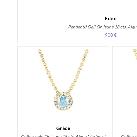
Eden
Pendentif Oeil Or Jaune 18 cts, Aig
900 €
Grâce
Collier halo Or Jaune 18 cts, Aigue Marine et
Collier 