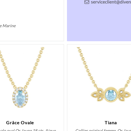
serviceclient@divenl
ue Marine
Grâce Ovale
Tiana
halo oval Or Jaune 18 cts, Aigue
Collier original femme, Or Jaun