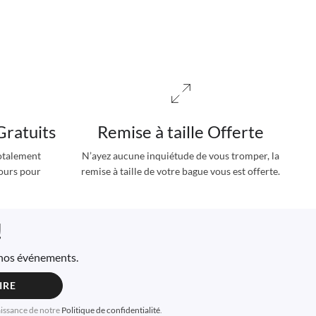
Gratuits
Remise à taille Offerte
totalement
N’ayez aucune inquiétude de vous tromper, la
jours pour
remise à taille de votre bague vous est offerte.
!
à nos événements.
IRE
aissance de notre
Politique de confidentialité
.