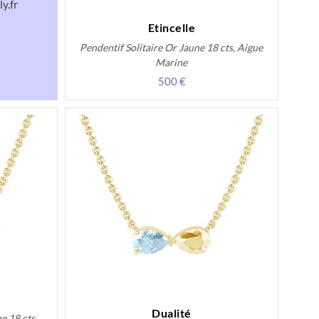
y.fr
Etincelle
Pendentif Solitaire Or Jaune 18 cts, Aigue
Marine
500 €
Dualité
e 18 cts,