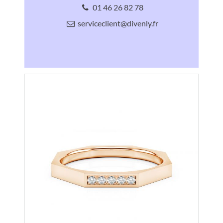
01 46 26 82 78
serviceclient@divenly.fr