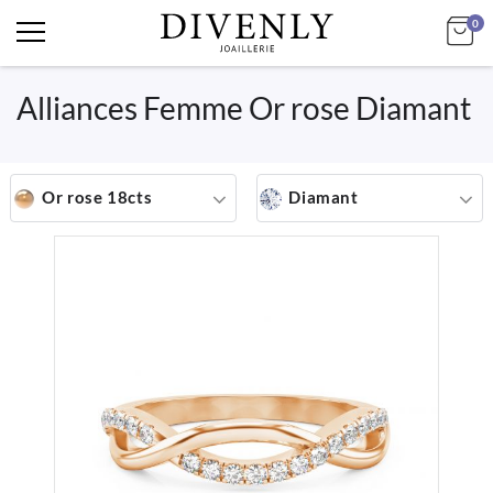
art
Mo
0
Alliances Femme Or rose Diamant
Or rose 18cts
Diamant