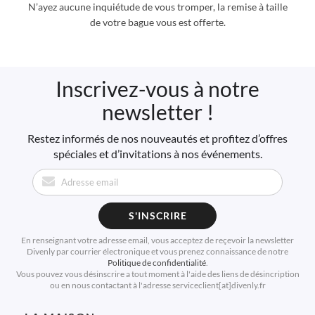
N’ayez aucune inquiétude de vous tromper, la remise à taille
de votre bague vous est offerte.
Inscrivez-vous à notre
newsletter !
Restez informés de nos nouveautés et profitez d’offres
spéciales et d’invitations à nos événements.
S'INSCRIRE
En renseignant votre adresse email, vous acceptez de reçevoir la newsletter
Divenly par courrier électronique et vous prenez connaissance de notre
Politique de confidentialité
.
Vous pouvez vous désinscrire a tout moment à l'aide des liens de désincription
ou en nous contactant à l'adresse serviceclient[at]divenly.fr