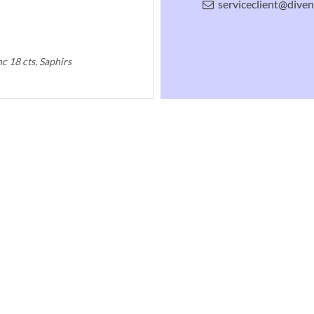
serviceclient@divenl
c 18 cts, Saphirs