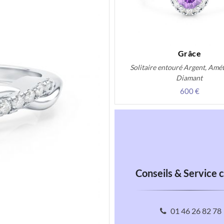
Grâce
Solitaire entouré Argent, Amét
Diamant
600 €
Conseils & Service c
01 46 26 82 78