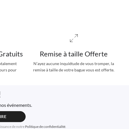
Gratuits
Remise à taille Offerte
totalement
N’ayez aucune inquiétude de vous tromper, la
jours pour
remise à taille de votre bague vous est offerte.
!
à nos événements.
IRE
aissance de notre
Politique de confidentialité
.