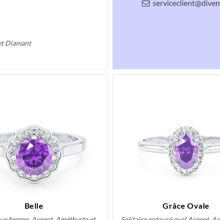
serviceclient@divenl
et Diamant
Belle
Grâce Ovale
gue femme, Argent, Améthyste et
Solitaire entouré oval Argent, A