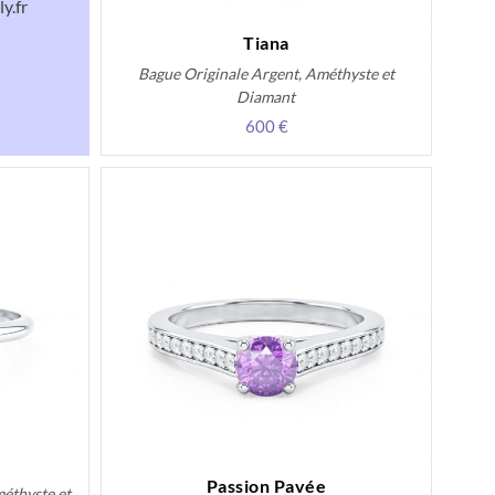
y.fr
Tiana
Bague Originale Argent, Améthyste et
Diamant
600 €
Passion Pavée
méthyste et