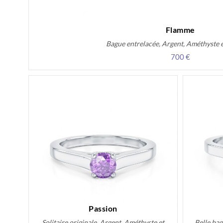
Flamme
Bague entrelacée, Argent, Améthyste 
700 €
Passion
Solitaire originale, Argent, Améthyste et
Belle ba