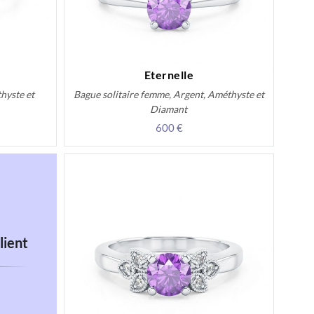
Eternelle
hyste et
Bague solitaire femme, Argent, Améthyste et
Diamant
600 €
lient