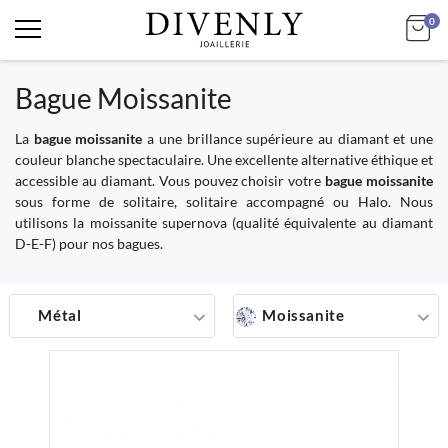
it
Mo
0
Bague Moissanite
La
bague moissanite
a une brillance supérieure au diamant et une
couleur blanche spectaculaire. Une excellente alternative éthique et
accessible au diamant. Vous pouvez choisir votre
bague moissanite
sous forme de solitaire, solitaire accompagné ou Halo. Nous
utilisons la moissanite supernova (qualité équivalente au diamant
D-E-F) pour nos bagues.
Métal
Moissanite