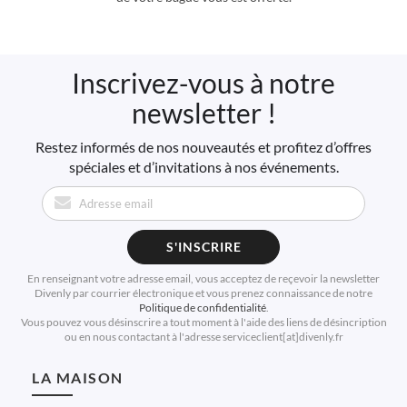
très belle qualité. En nous choisissant, vous achetez votre
bague moissanite en France
, chez un artisan bijoutier, qui
confectionne votre bijou dans son
atelier à Paris !
Inscrivez-vous à notre
Pour les pierres de plus de 5mm un certificat du laboratoire
newsletter !
Australien Moissanite International, qui fabrique les
moissanites SUPERNOVA
sera fourni.
Restez informés de nos nouveautés et profitez d’offres
spéciales et d’invitations à nos événements.
S'INSCRIRE
En renseignant votre adresse email, vous acceptez de reçevoir la newsletter
Divenly par courrier électronique et vous prenez connaissance de notre
Politique de confidentialité
.
Vous pouvez vous désinscrire a tout moment à l'aide des liens de désincription
ou en nous contactant à l'adresse serviceclient[at]divenly.fr
LA MAISON