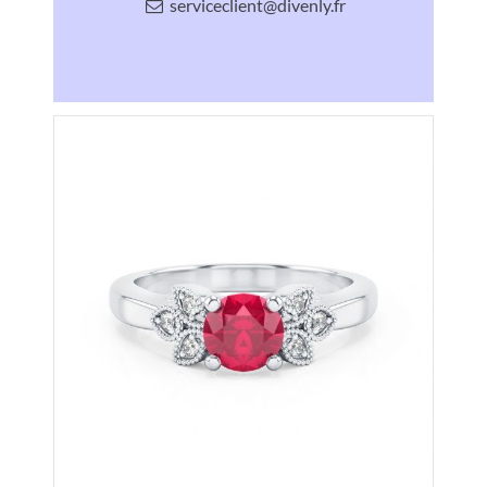
serviceclient@divenly.fr