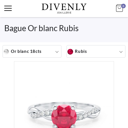
art
Mo
0
Bague Or blanc Rubis
Or blanc 18cts
Rubis