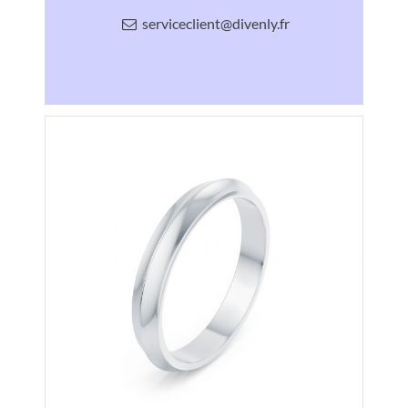
serviceclient@divenly.fr