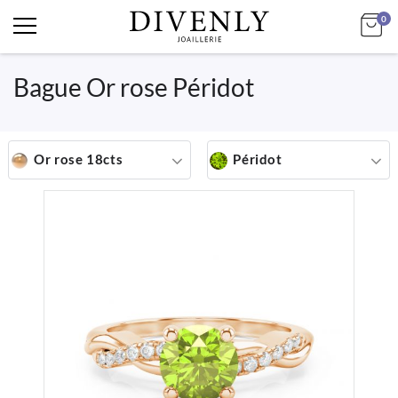
art
Mo
0
Bague Or rose Péridot
Or rose 18cts
Péridot