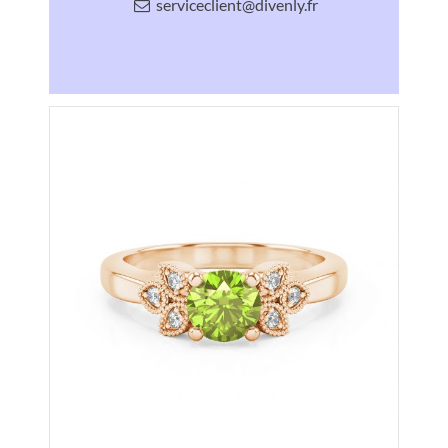
serviceclient@divenly.fr