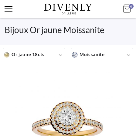
art
Mo
0
Bijoux Or jaune Moissanite
Or jaune 18cts
Moissanite