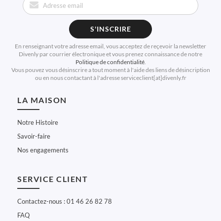
S'INSCRIRE
En renseignant votre adresse email, vous acceptez de reçevoir la newsletter
Divenly par courrier électronique et vous prenez connaissance de notre
Politique de confidentialité
.
Vous pouvez vous désinscrire a tout moment à l'aide des liens de désincription
ou en nous contactant à l'adresse serviceclient[at]divenly.fr
LA MAISON
Notre Histoire
Savoir-faire
Nos engagements
SERVICE CLIENT
Contactez-nous : 01 46 26 82 78
FAQ