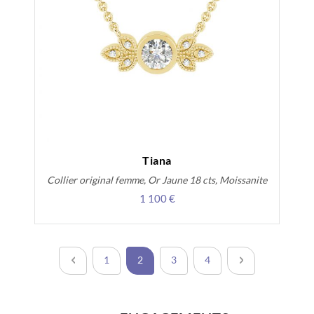
Tiana
Collier original femme, Or Jaune 18 cts, Moissanite
1 100 €
Page
Page
Précédent
Page
Vous lisez actuellement la page
Page
Page
Page
Suivant
1
2
3
4