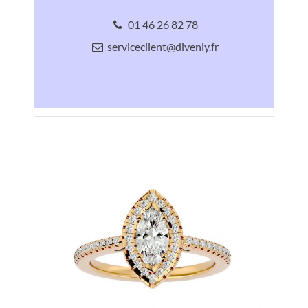
01 46 26 82 78
serviceclient@divenly.fr