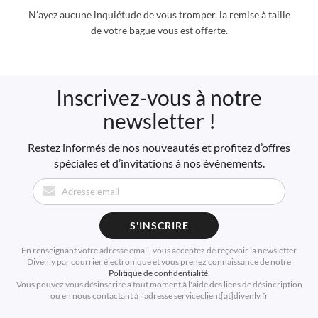
N’ayez aucune inquiétude de vous tromper, la remise à taille
de votre bague vous est offerte.
Inscrivez-vous à notre
newsletter !
Restez informés de nos nouveautés et profitez d’offres
spéciales et d’invitations à nos événements.
S'INSCRIRE
En renseignant votre adresse email, vous acceptez de reçevoir la newsletter
Divenly par courrier électronique et vous prenez connaissance de notre
Politique de confidentialité
.
Vous pouvez vous désinscrire a tout moment à l'aide des liens de désincription
ou en nous contactant à l'adresse serviceclient[at]divenly.fr