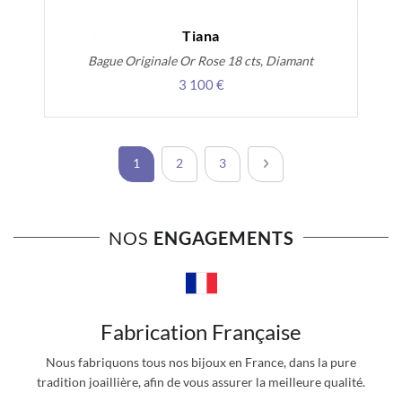
Tiana
Bague Originale Or Rose 18 cts, Diamant
3 100 €
Page
Vous lisez actuellement la page
Page
Page
Page
Suivant
1
2
3
NOS
ENGAGEMENTS
Fabrication Française
Nous fabriquons tous nos bijoux en France, dans la pure
tradition joaillière, afin de vous assurer la meilleure qualité.