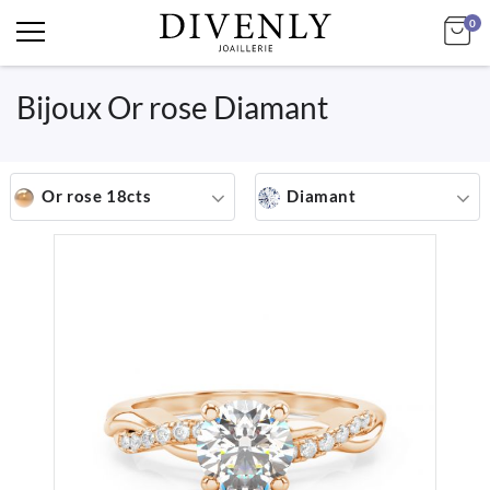
art
Mo
0
Bijoux Or rose Diamant
Or rose 18cts
Diamant