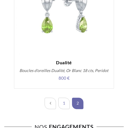
Dualité
Boucles d'oreilles Dualité, Or Blanc 18 cts, Peridot
800 €
Page
Page
Précédent
Page
Vous lisez actuellement la pa
1
2
NOS
ENGAGEMENTS