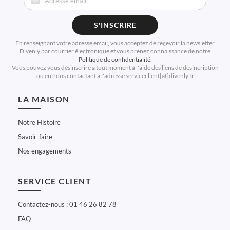
S'INSCRIRE
En renseignant votre adresse email, vous acceptez de reçevoir la newsletter
Divenly par courrier électronique et vous prenez connaissance de notre
Politique de confidentialité
.
Vous pouvez vous désinscrire a tout moment à l'aide des liens de désincription
ou en nous contactant à l'adresse serviceclient[at]divenly.fr
LA MAISON
Notre Histoire
Savoir-faire
Nos engagements
SERVICE CLIENT
Contactez-nous : 01 46 26 82 78
FAQ