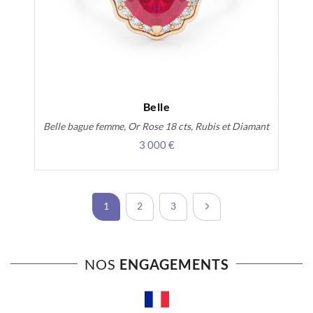
Belle
Belle bague femme, Or Rose 18 cts, Rubis et Diamant
3 000 €
Page
Vous lisez actuellement la page
Page
Page
Page
Suivant
1
2
3
NOS
ENGAGEMENTS