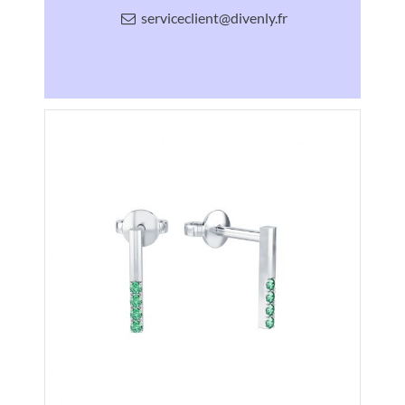
serviceclient@divenly.fr