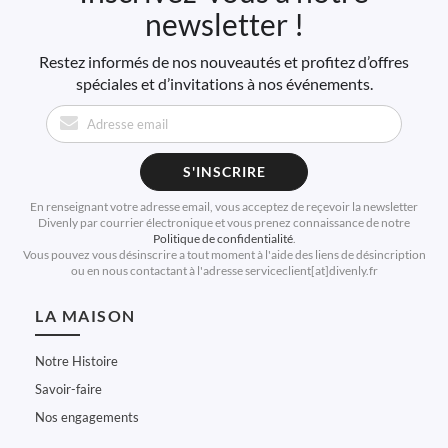
newsletter !
Restez informés de nos nouveautés et profitez d’offres
spéciales et d’invitations à nos événements.
S'INSCRIRE
En renseignant votre adresse email, vous acceptez de reçevoir la newsletter
Divenly par courrier électronique et vous prenez connaissance de notre
Politique de confidentialité
.
Vous pouvez vous désinscrire a tout moment à l'aide des liens de désincription
ou en nous contactant à l'adresse serviceclient[at]divenly.fr
LA MAISON
Notre Histoire
Savoir-faire
Nos engagements