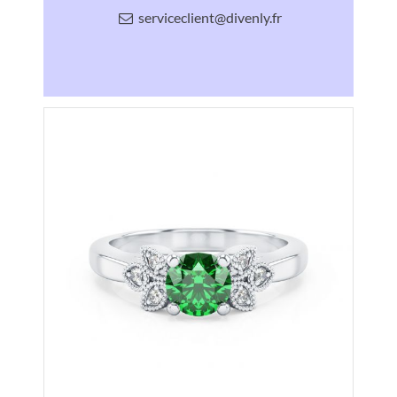
serviceclient@divenly.fr