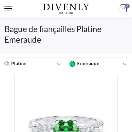
art
Mo
0
Bague de fiançailles Platine
Emeraude
Platine
Emeraude