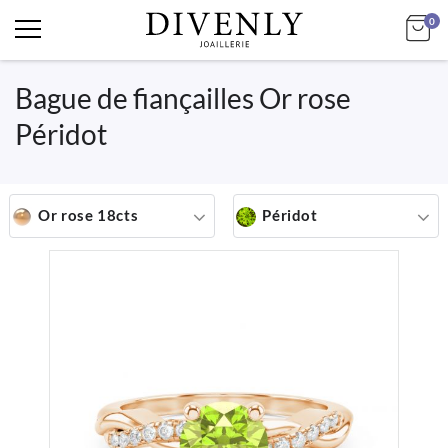
art
Mo
0
Bague de fiançailles Or rose
Péridot
Or rose 18cts
Péridot