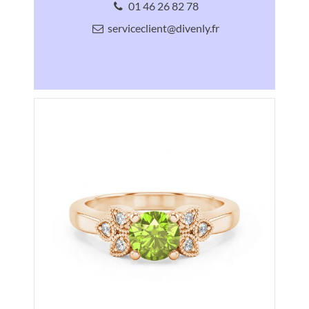
01 46 26 82 78
serviceclient@divenly.fr