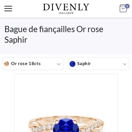
art
Mo
0
Bague de fiançailles Or rose
Saphir
Or rose 18cts
Saphir